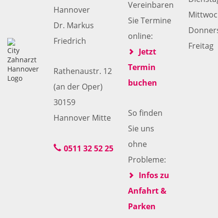
Vereinbaren
Hannover
Mittwo
Sie Termine
Dr. Markus
Donner
online:
Friedrich
Freitag
Jetzt
Termin
Rathenaustr. 12
buchen
(an der Oper)
30159
So finden
Hannover Mitte
Sie uns
ohne
0511 32 52 25
Probleme:
Infos zu
Anfahrt &
Parken