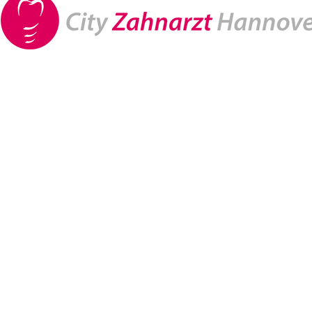
Für ein
Zahnimplantate in Hanno
natürliches
Gefühl
Implantologie ist ein medizinisc
Techniken zur Vermeidung von Ko
zu beschleunigen und zusätzlich
Die Implantologie hat in den letz
Weiterentwicklungen und innovat