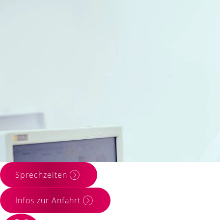
Zahnarztpraxis 
seit über 60 Ja
Sprechzeiten
Infos zur Anfahrt