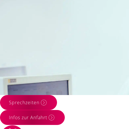
Zahnarztpraxis 
seit über 60 Ja
Sprechzeiten
Infos zur Anfahrt