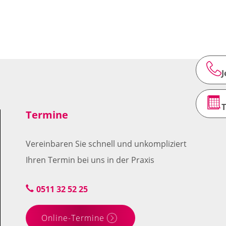
ren, sind
Veneers
und
Kronen
.
J
Termine
Vereinbaren Sie schnell und unkompliziert
Ihren Termin bei uns in der Praxis
0511 32 52 25
Online-Termine