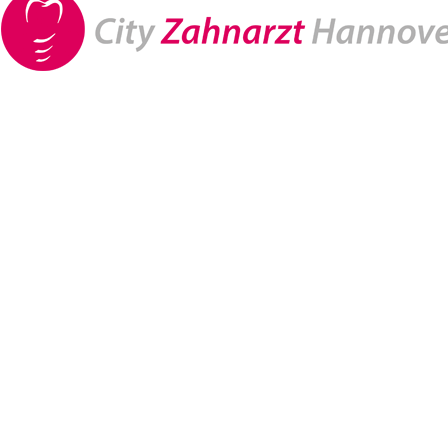
Einfach
Ästhetische Zahnheilkunde in
strahlen
Ästhetische Zahnheilkunde ist die Kunst
lösen, die durch unregelmäßige, beschä
Zahnheilkunde können Patienten auf sch
Die ästhetische Zahnheilkunde in Hanno
Option ist das professionelle
Bleaching