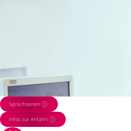
Zahnarztpraxis 
seit über 60 Ja
Sprechzeiten
Infos zur Anfahrt