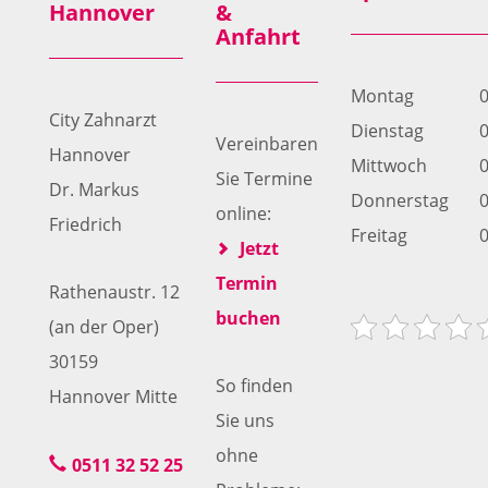
Hannover
&
Anfahrt
Montag
0
City Zahnarzt
Dienstag
0
Vereinbaren
Hannover
Mittwoch
0
Sie Termine
Dr. Markus
Donnerstag
0
online:
Friedrich
Freitag
0
Jetzt
Termin
Rathenaustr. 12
buchen
(an der Oper)
30159
So finden
Hannover Mitte
Sie uns
ohne
0511 32 52 25