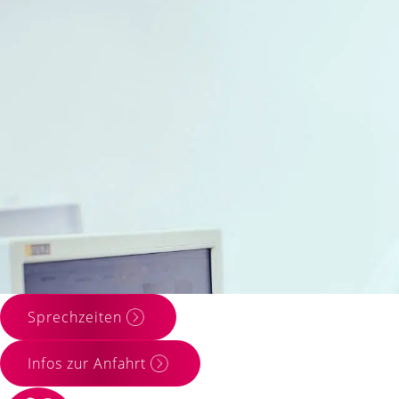
Zahnarztpraxis 
seit über 60 Ja
Sprechzeiten
Infos zur Anfahrt